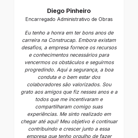
Diego Pinheiro
Encarregado Administrativo de Obras
Eu tenho a honra em ter bons anos de
Ne
carreira na Construcap. Embora existam
d
desafios, a empresa fornece os recursos
e conhecimentos necessários para
r
vencermos os obstáculos e seguirmos
progredindo. Aqui a segurança, a boa
conduta e o bem estar dos
c
colaboradores são valorizados. Sou
mu
grato aos amigos que fiz nesses anos e a
pr
todos que me incentivaram e
c
compartilharam comigo suas
experiências. Me sinto realizado em
C
chegar até aqui! Meu objetivo é continuar
contribuindo e crescer junto a essa
empresa que tenho orgulho de fazer